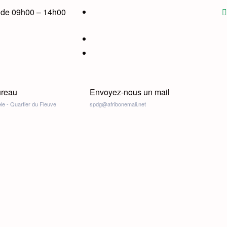
i de 09h00 – 14h00
ureau
Envoyez-nous un mail
e - Quartier du Fleuve
spdg@afribonemali.net