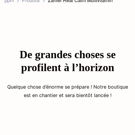
ppm
>
Produits
>
Zahler Real Calm Multivitamin
De grandes choses se
profilent à l’horizon
Fourniture de médicaments
essentiels
Quelque chose d’énorme se prépare ! Notre boutique
est en chantier et sera bientôt lancée !