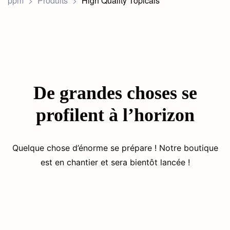
ppm
>
Produits
>
High Quality Topicals
De grandes choses se
profilent à l’horizon
Fourniture de médicaments
essentiels
Quelque chose d’énorme se prépare ! Notre boutique
est en chantier et sera bientôt lancée !